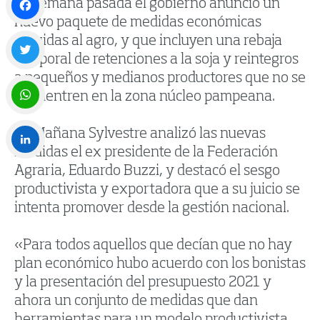
La semana pasada el gobierno anunció un
nuevo paquete de medidas económicas
Facebook
dirigidas al agro, y que incluyen una rebaja
temporal de retenciones a la soja y reintegros
a pequeños y medianos productores que no se
Twitter
encuentren en la zona núcleo pampeana.
WhatsApp
En Mañana Sylvestre analizó las nuevas
medidas el ex presidente de la Federación
Agraria, Eduardo Buzzi, y destacó el sesgo
LinkedIn
productivista y exportadora que a su juicio se
intenta promover desde la gestión nacional.
«Para todos aquellos que decían que no hay
plan económico hubo acuerdo con los bonistas
y la presentación del presupuesto 2021 y
ahora un conjunto de medidas que dan