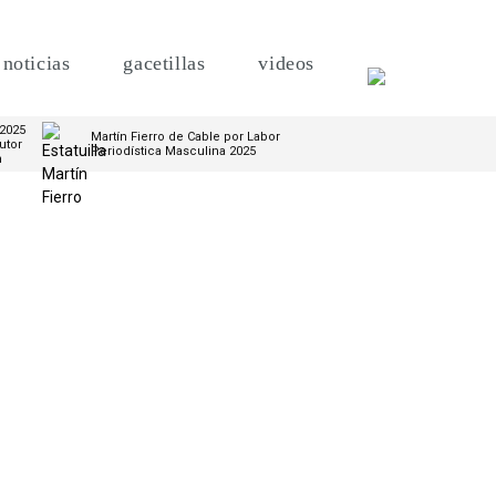
noticias
gacetillas
videos
 2025
Martín Fierro de Cable por Labor
utor
Periodística Masculina 2025
m