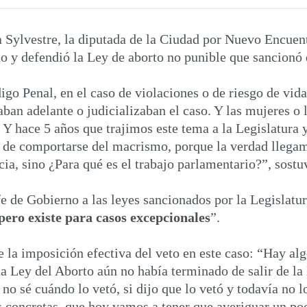
Sylvestre, la diputada de la Ciudad por Nuevo Encuentro
o y defendió la Ley de aborto no punible que sancionó d
go Penal, en el caso de violaciones o de riesgo de vid
ban adelante o judicializaban el caso. Y las mujeres o 
 Y hace 5 años que trajimos este tema a la Legislatura 
 de comportarse del macrismo, porque la verdad llegam
a, sino ¿Para qué es el trabajo parlamentario?”, sostu
fe de Gobierno a las leyes sancionados por la Legislatur
pero existe para casos excepcionales
”.
la imposición efectiva del veto en este caso: “Hay alg
 la Ley del Aborto aún no había terminado de salir de la 
no sé cuándo lo vetó, si dijo que lo vetó y todavía no lo
s concretas, que hoy vamos a tener que averiguar un po