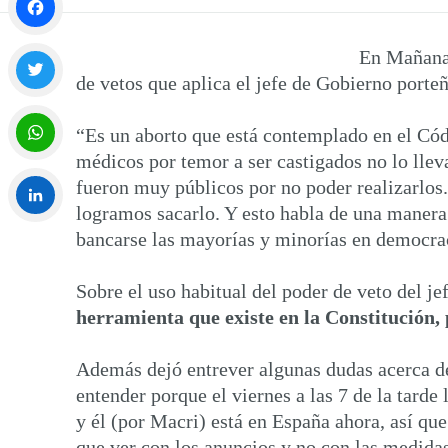
Facebook
En Mañana 
de vetos que aplica el jefe de Gobierno porteñ
Twitter
“Es un aborto que está contemplado en el Códi
médicos por temor a ser castigados no lo lleva
WhatsApp
fueron muy públicos por no poder realizarlos.
logramos sacarlo. Y esto habla de una manera
bancarse las mayorías y minorías en democraci
LinkedIn
Sobre el uso habitual del poder de veto del je
herramienta que existe en la Constitución, 
Además dejó entrever algunas dudas acerca de 
entender porque el viernes a las 7 de la tarde
y él (por Macri) está en España ahora, así que 
que ver con los anuncios y no con las medida