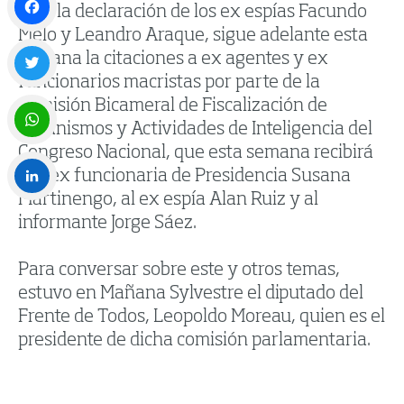
Tras la declaración de los ex espías Facundo
Melo y Leandro Araque, sigue adelante esta
Facebook
semana la citaciones a ex agentes y ex
funcionarios macristas por parte de la
Twitter
Comisión Bicameral de Fiscalización de
Organismos y Actividades de Inteligencia del
Congreso Nacional, que esta semana recibirá
WhatsApp
a la ex funcionaria de Presidencia Susana
Martinengo, al ex espía Alan Ruiz y al
LinkedIn
informante Jorge Sáez.
Para conversar sobre este y otros temas,
estuvo en Mañana Sylvestre el diputado del
Frente de Todos, Leopoldo Moreau, quien es el
presidente de dicha comisión parlamentaria.