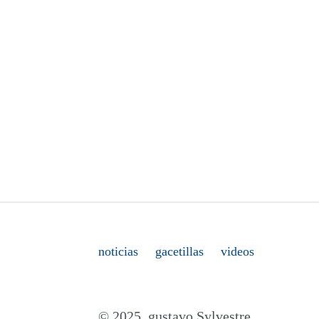
noticias
gacetillas
videos
© 2025. gustavo Sylvestre