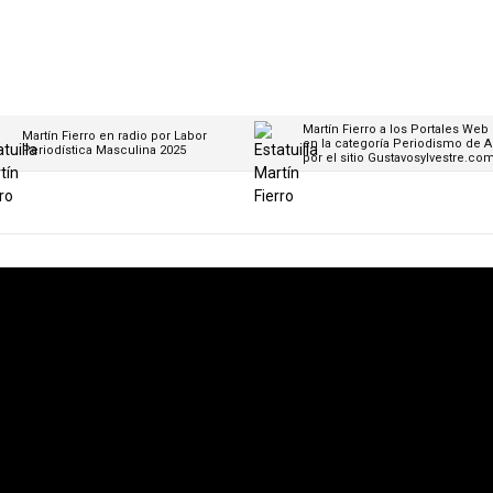
Martín Fierro a los Portales Web
Martín Fierro en radio por Labor
en la categoría Periodismo de A
Periodística Masculina 2025
por el sitio Gustavosylvestre.co