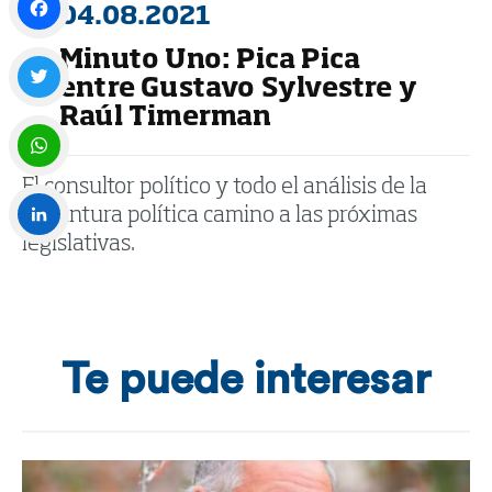
04.08.2021
Minuto Uno: Pica Pica
Facebook
entre Gustavo Sylvestre y
Raúl Timerman
Twitter
El consultor político y todo el análisis de la
WhatsApp
coyuntura política camino a las próximas
legislativas.
LinkedIn
Te puede interesar