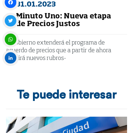
31.01.2023
Minuto Uno: Nueva etapa
Facebook
de Precios Justos
Twitter
El gobierno extenderá el programa de
acuerdo de precios que a partir de ahora
WhatsApp
incluirá nuevos rubros-
LinkedIn
Te puede interesar