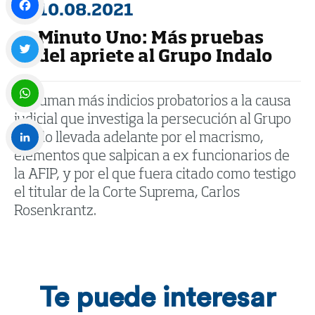
10.08.2021
Minuto Uno: Más pruebas
Facebook
del apriete al Grupo Indalo
Twitter
Se suman más indicios probatorios a la causa
judicial que investiga la persecución al Grupo
WhatsApp
Indalo llevada adelante por el macrismo,
elementos que salpican a ex funcionarios de
LinkedIn
la AFIP, y por el que fuera citado como testigo
el titular de la Corte Suprema, Carlos
Rosenkrantz.
Te puede interesar