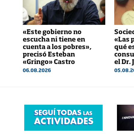
«Este gobierno no
Socied
escucha ni tiene en
«Las 
cuenta a los pobres»,
qué e
precisó Esteban
consu
«Gringo» Castro
el Dr.
06.08.2026
05.08.2