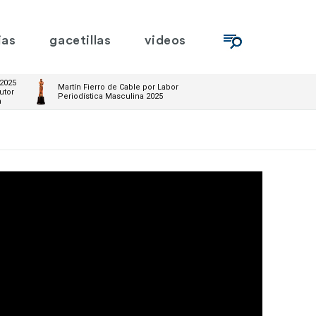
ias
gacetillas
videos
 2025
Martín Fierro de Cable por Labor
utor
Periodística Masculina 2025
m