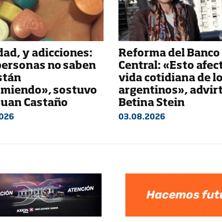
ad, y adicciones:
Reforma del Banco
personas no saben
Central: «Esto afect
stán
vida cotidiana de l
miendo», sostuvo
argentinos», advir
 Juan Castaño
Betina Stein
026
03.08.2026