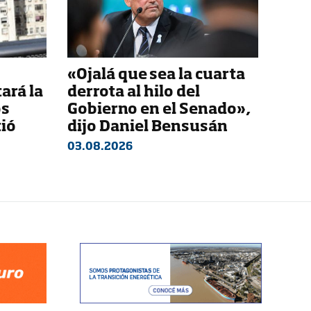
«Ojalá que sea la cuarta
ará la
derrota al hilo del
os
Gobierno en el Senado»,
tió
dijo Daniel Bensusán
03.08.2026