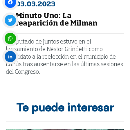
03.03.2023
Minuto Uno: La
Facebook
reaparición de Milman
Twitter
El diputado de Juntos estuvo en el
lanzamiento de Néstor Grindetti como
WhatsApp
candidato a la reelección en el municipio de
Lanús tras ausentarse en las últimas sesiones
LinkedIn
del Congreso.
Te puede interesar