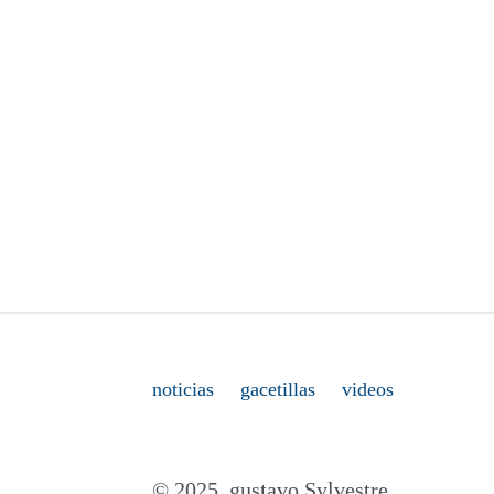
noticias
gacetillas
videos
© 2025. gustavo Sylvestre