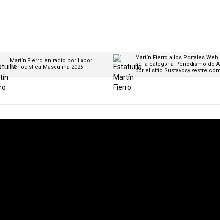
Martín Fierro a los Portales Web
Martín Fierro en radio por Labor
en la categoría Periodismo de A
Periodística Masculina 2025
por el sitio Gustavosylvestre.co