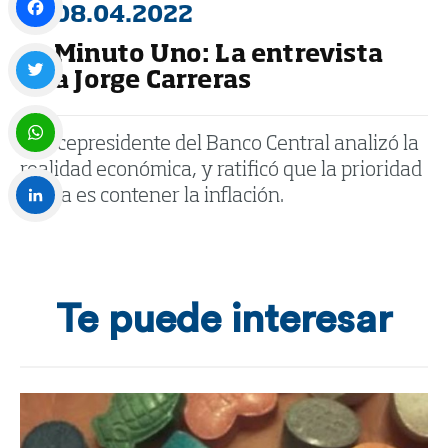
08.04.2022
Minuto Uno: La entrevista
Facebook
a Jorge Carreras
Twitter
El vicepresidente del Banco Central analizó la
realidad económica, y ratificó que la prioridad
WhatsApp
ahora es contener la inflación.
LinkedIn
Te puede interesar