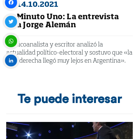
14.10.2021
Minuto Uno: La entrevista
Facebook
a Jorge Alemán
Twitter
El psicoanalista y escritor analizó la
actualidad político-electoral y sostuvo que «la
WhatsApp
ultraderecha llegó muy lejos en Argentina».
LinkedIn
Te puede interesar