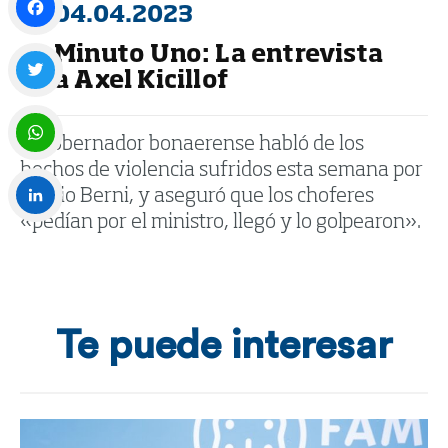
04.04.2023
Minuto Uno: La entrevista
Facebook
a Axel Kicillof
Twitter
El gobernador bonaerense habló de los
hechos de violencia sufridos esta semana por
WhatsApp
Sergio Berni, y aseguró que los choferes
«pedían por el ministro, llegó y lo golpearon».
LinkedIn
Te puede interesar