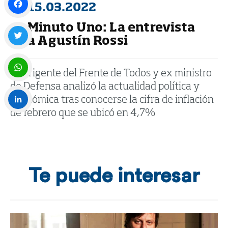
15.03.2022
Minuto Uno: La entrevista
Facebook
a Agustín Rossi
Twitter
El dirigente del Frente de Todos y ex ministro
de Defensa analizó la actualidad política y
WhatsApp
económica tras conocerse la cifra de inflación
de febrero que se ubicó en 4,7%
LinkedIn
Te puede interesar