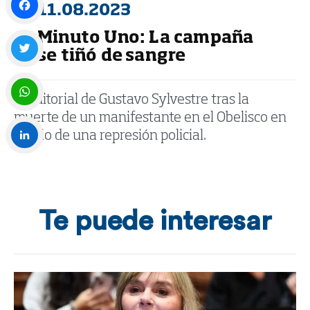
11.08.2023
Minuto Uno: La campaña
Facebook
se tiñó de sangre
Twitter
El editorial de Gustavo Sylvestre tras la
muerte de un manifestante en el Obelisco en
WhatsApp
medio de una represión policial.
LinkedIn
Te puede interesar