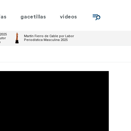
ias
gacetillas
videos
 2025
Martín Fierro de Cable por Labor
utor
Periodística Masculina 2025
m