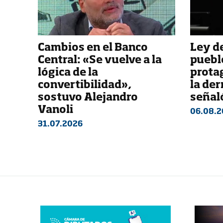
Cambios en el Banco
Ley de
Central: «Se vuelve a la
pueblo
lógica de la
prota
convertibilidad»,
la der
sostuvo Alejandro
señaló
Vanoli
06.08.2
31.07.2026