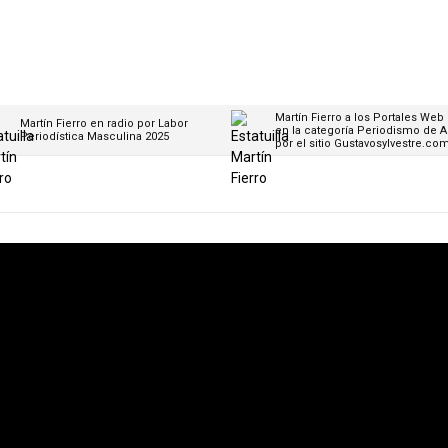
Martín Fierro a los Portales Web
Martín Fierro en radio por Labor
en la categoría Periodismo de A
Periodística Masculina 2025
por el sitio Gustavosylvestre.co