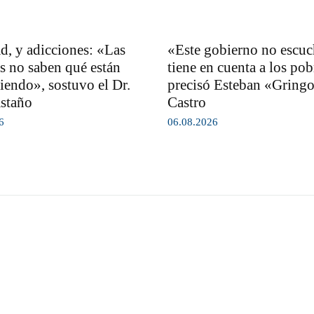
d, y adicciones: «Las
«Este gobierno no escuc
s no saben qué están
tiene en cuenta a los pob
endo», sostuvo el Dr.
precisó Esteban «Gring
staño
Castro
6
06.08.2026