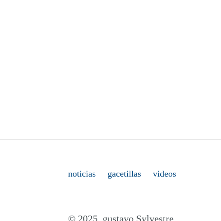
noticias
gacetillas
videos
© 2025. gustavo Sylvestre