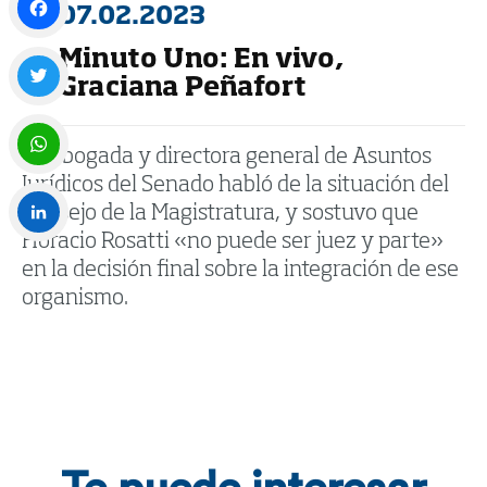
07.02.2023
Minuto Uno: En vivo,
Facebook
Graciana Peñafort
Twitter
La abogada y directora general de Asuntos
Jurídicos del Senado habló de la situación del
WhatsApp
Consejo de la Magistratura, y sostuvo que
Horacio Rosatti «no puede ser juez y parte»
LinkedIn
en la decisión final sobre la integración de ese
organismo.