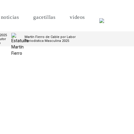
noticias
gacetillas
videos
 2025
Martín Fierro de Cable por Labor
utor
Periodística Masculina 2025
m