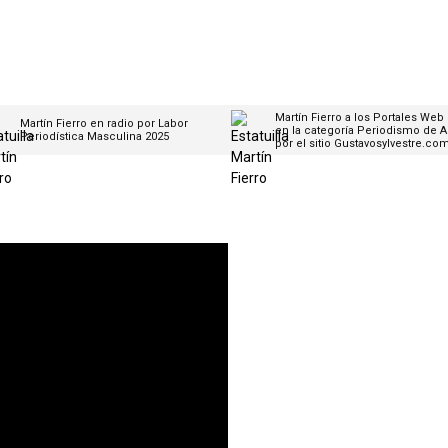
Martín Fierro a los Portales Web
Martín Fierro en radio por Labor
en la categoría Periodismo de A
Periodística Masculina 2025
por el sitio Gustavosylvestre.co