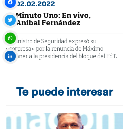
02.02.2022
Minuto Uno: En vivo,
Facebook
Aníbal Fernández
Twitter
El ministro de Seguridad expresó su
«sorpresa» por la renuncia de Máximo
WhatsApp
Kirchner a la presidencia del bloque del FdT.
LinkedIn
Te puede interesar