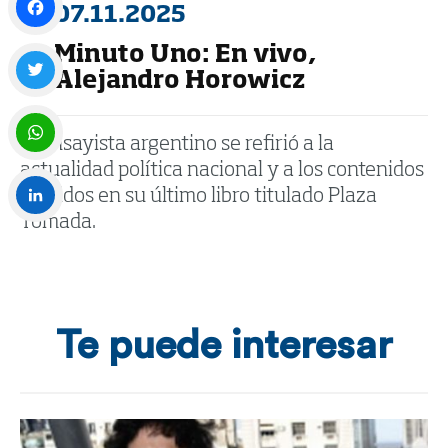
07.11.2025
Minuto Uno: En vivo,
Facebook
Alejandro Horowicz
Twitter
El ensayista argentino se refirió a la
actualidad política nacional y a los contenidos
WhatsApp
vertidos en su último libro titulado Plaza
Tomada.
LinkedIn
Te puede interesar