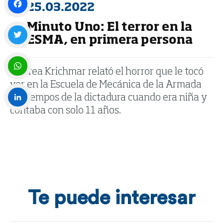
25.03.2022
Minuto Uno: El terror en la
Facebook
ESMA, en primera persona
Twitter
Andrea Krichmar relató el horror que le tocó
ver en la Escuela de Mecánica de la Armada
WhatsApp
en tiempos de la dictadura cuando era niña y
contaba con solo 11 años.
LinkedIn
Te puede interesar