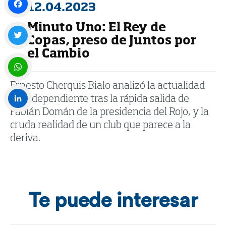
12.04.2023
Minuto Uno: El Rey de
Facebook
Copas, preso de Juntos por
el Cambio
Twitter
Ernesto Cherquis Bialo analizó la actualidad
WhatsApp
de Independiente tras la rápida salida de
Fabián Domán de la presidencia del Rojo, y la
LinkedIn
cruda realidad de un club que parece a la
deriva.
Te puede interesar