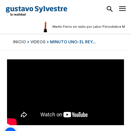
Martín Fierro en radio por Labor Periodística Masculin
INICIO
VIDEOS
MINUTO UNO: EL REY...