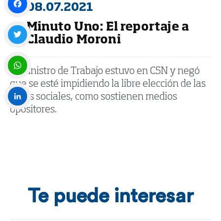
08.07.2021
Minuto Uno: El reportaje a
Facebook
Claudio Moroni
Twitter
El ministro de Trabajo estuvo en C5N y negó
que se esté impidiendo la libre elección de las
WhatsApp
obras sociales, como sostienen medios
opositores.
LinkedIn
Te puede interesar