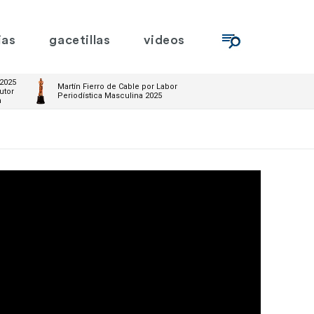
ias
gacetillas
videos
 2025
Martín Fierro de Cable por Labor
utor
Periodística Masculina 2025
m