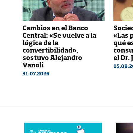
Cambios en el Banco
Socied
Central: «Se vuelve a la
«Las 
lógica de la
qué e
convertibilidad»,
consu
sostuvo Alejandro
el Dr.
Vanoli
05.08.2
31.07.2026