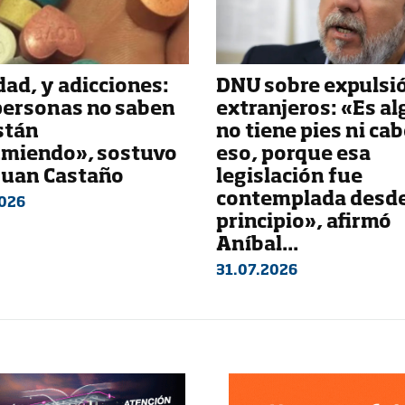
ad, y adicciones:
DNU sobre expulsi
personas no saben
extranjeros: «Es al
stán
no tiene pies ni ca
miendo», sostuvo
eso, porque esa
 Juan Castaño
legislación fue
contemplada desd
026
principio», afirmó
Aníbal...
31.07.2026