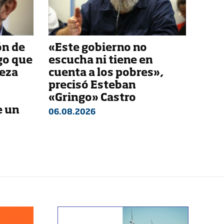
ón de
«Este gobierno no
go que
escucha ni tiene en
beza
cuenta a los pobres»,
precisó Esteban
«Gringo» Castro
e un
06.08.2026