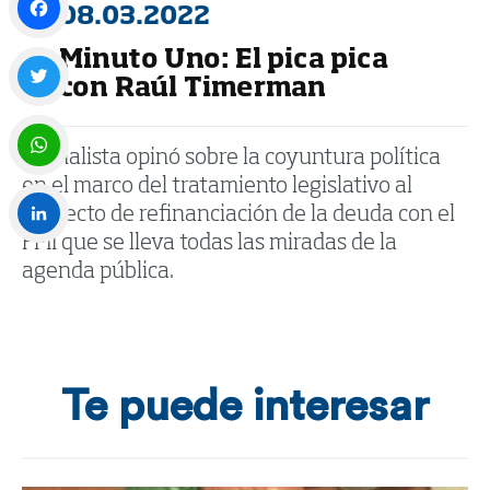
08.03.2022
Minuto Uno: El pica pica
Facebook
con Raúl Timerman
Twitter
El analista opinó sobre la coyuntura política
en el marco del tratamiento legislativo al
WhatsApp
proyecto de refinanciación de la deuda con el
FMI que se lleva todas las miradas de la
LinkedIn
agenda pública.
Te puede interesar