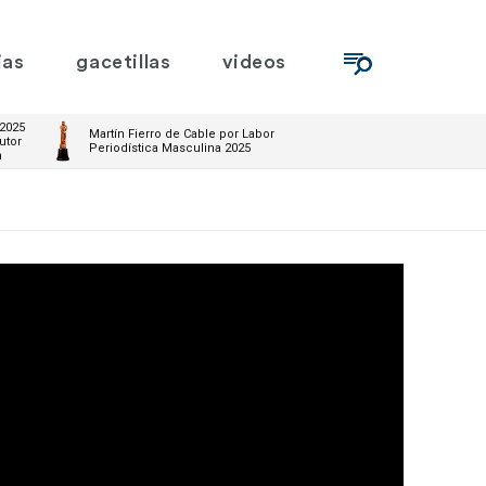
ias
gacetillas
videos
 2025
Martín Fierro de Cable por Labor
utor
Periodística Masculina 2025
m