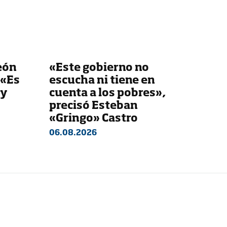
eón
«Este gobierno no
 «Es
escucha ni tiene en
 y
cuenta a los pobres»,
precisó Esteban
«Gringo» Castro
06.08.2026