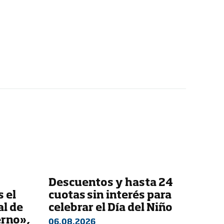
Descuentos y hasta 24
 el
cuotas sin interés para
al de
celebrar el Día del Niño
erno»,
06.08.2026