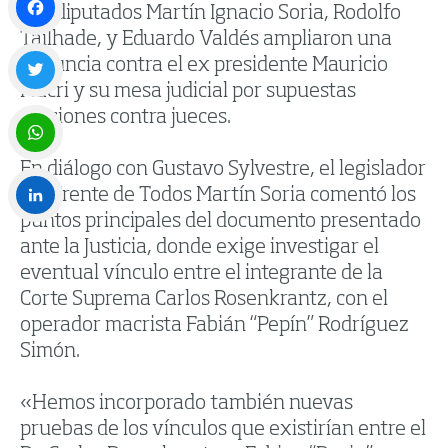
Los diputados Martín Ignacio Soria, Rodolfo
Tailhade, y Eduardo Valdés ampliaron una
Facebook
denuncia contra el ex presidente Mauricio
Macri y su mesa judicial por supuestas
Twitter
presiones contra jueces.
En diálogo con Gustavo Sylvestre, el legislador
WhatsApp
del Frente de Todos Martín Soria comentó los
puntos principales del documento presentado
LinkedIn
ante la Justicia, donde exige investigar el
eventual vínculo entre el integrante de la
Corte Suprema Carlos Rosenkrantz, con el
operador macrista Fabián “Pepín” Rodríguez
Simón.
«Hemos incorporado también nuevas
pruebas de los vínculos que existirían entre el