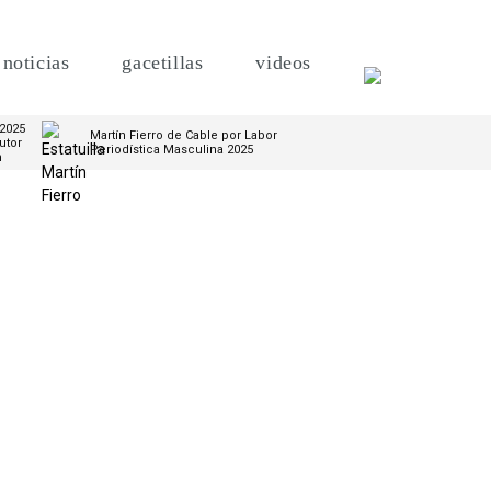
noticias
gacetillas
videos
 2025
Martín Fierro de Cable por Labor
utor
Periodística Masculina 2025
m