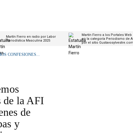
Martín Fierro a los Portales Web
Martín Fierro en radio por Labor
en la categoría Periodismo de A
Periodística Masculina 2025
por el sitio Gustavosylvestre.co
OS CONFESIONES...
emos
s de la AFI
enes de
bas y