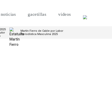
noticias
gacetillas
videos
 2025
Martín Fierro de Cable por Labor
utor
Periodística Masculina 2025
m