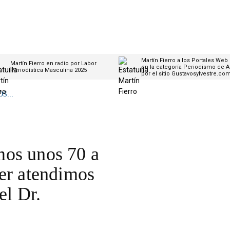
Martín Fierro a los Portales Web
Martín Fierro en radio por Labor
en la categoría Periodismo de A
Periodística Masculina 2025
por el sitio Gustavosylvestre.co
S...
mos unos 70 a
yer atendimos
el Dr.