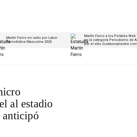
Martín Fierro a los Portales Web
Martín Fierro en radio por Labor
en la categoría Periodismo de A
Periodística Masculina 2025
por el sitio Gustavosylvestre.co
micro
l al estadio
 anticipó