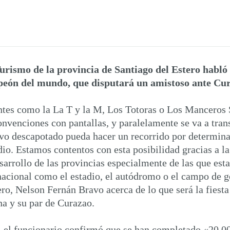
rismo de la provincia de Santiago del Estero habló de
mpeón del mundo, que disputará un amistoso ante Cu
ntes como la La T y la M, Los Totoras o Los Manceros
nvenciones con pantallas, y paralelamente se va a trans
ivo descapotado pueda hacer un recorrido por determinad
adio. Estamos contentos con esta posibilidad gracias a la
arrollo de las provincias especialmente de las que est
rnacional como el estadio, el autódromo o el campo de 
o, Nelson Fernán Bravo acerca de lo que será la fiesta 
na y su par de Curazao.
o, el funcionario confirmó que se han completado «20.0