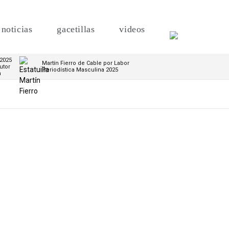
noticias
gacetillas
videos
 2025
Martín Fierro de Cable por Labor
utor
Periodística Masculina 2025
m