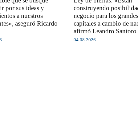
rible que se busque
Ley de Tierras: «Están
ir por sus ideas y
construyendo posibilida
entos a nuestros
negocio para los grande
ntes», aseguró Ricardo
capitales a cambio de na
afirmó Leandro Santoro
6
04.08.2026