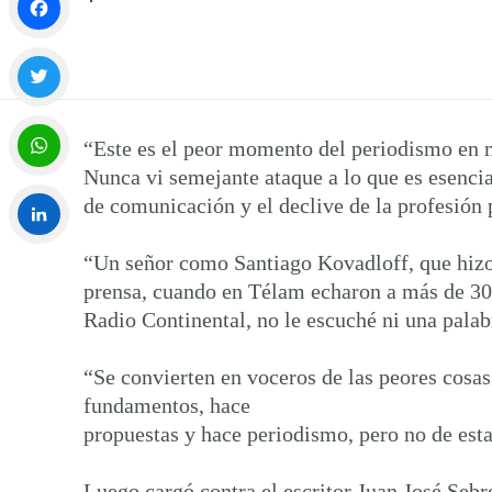
Facebook
Twitter
“Este es el peor momento del periodismo en m
Nunca vi semejante ataque a lo que es esenci
WhatsApp
de comunicación y el declive de la profesión p
“Un señor como Santiago Kovadloff, que hizo 
LinkedIn
prensa, cuando en Télam echaron a más de 300
Radio Continental, no le escuché ni una pala
“Se convierten en voceros de las peores cosas
fundamentos, hace
propuestas y hace periodismo, pero no de est
Luego cargó contra el escritor Juan José Sebr