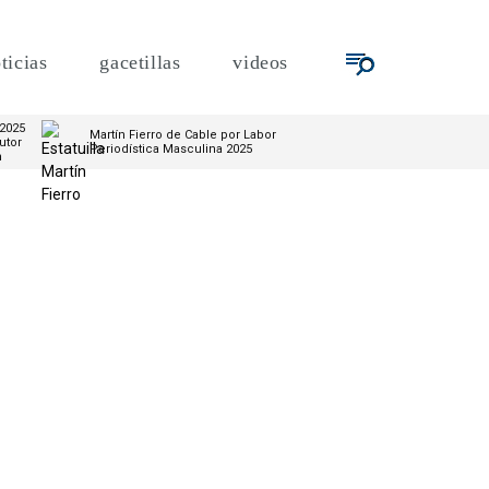
ticias
gacetillas
videos
 2025
Martín Fierro de Cable por Labor
utor
Periodística Masculina 2025
m