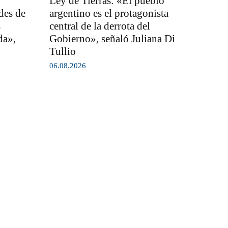
Ley de Tierras: «El pueblo
des de
argentino es el protagonista
s
central de la derrota del
da»,
Gobierno», señaló Juliana Di
Tullio
06.08.2026