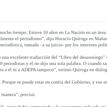
ucho tiempo. Estuve 10 años en La Nación en un área qu
almente el periodismo”, dijo Horacio Quiroga en Mañana
eriodística, tomada –a su juicio- por los intereses pol
una excelente traducción del “Libro del desasosiego” 
 periodistas y él no dijo una sola palabra. O cuando s
bra a él ni a ADEPA tampoco”, estimó Quiroga en diálo
. Porque se puede estar en contra del Gobierno, y eso e
a manera”, precisó.
eli, quien había comparado a la cuarentena aplicada en 