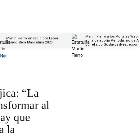
Martín Fierro a los Portales Web
Martín Fierro en radio por Labor
en la categoría Periodismo de A
Periodística Masculina 2025
por el sitio Gustavosylvestre.co
PE...
ica: “La
ansformar al
hay que
a la