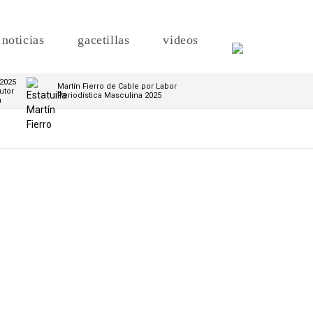
noticias
gacetillas
videos
 2025
Martín Fierro de Cable por Labor
utor
Periodística Masculina 2025
m