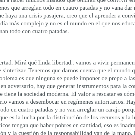
nos que arreglan todo en cuatro patadas y no vana dar 
e haya una crisis pasajera, creo que el aprender a convi
a día más complejo y no es el mundo en el que nos ed
nan todo con cuatro patadas.
bertad. Mirá qué linda libertad.. vamos a vivir permane
e sintetizar. Tenemos que darnos cuenta que el mundo q
roblema es que ninguna se puede imponer de prepo a las 
 en adversario, hay que generar instrumentos para la c
ue tiene la sociedad moderna. El valor a rescatar es cóm
rario vamos a desembocar en regímenes autoritarios. Hay
n todo en cuatro patadas y no van arreglar un carajo p
que es la lucha por la distribución de los recursos y l
icos tengan que haber pobres en cantidad, eso es inadmi
ción y la cuestión de la responsabilidad van de la mano.