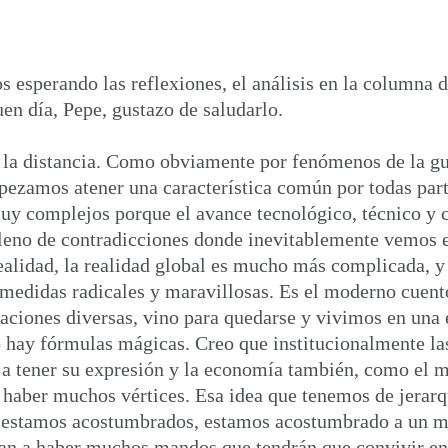
 esperando las reflexiones, el análisis en la columna d
en día, Pepe, gustazo de saludarlo.
 la distancia. Como obviamente por fenómenos de la gu
pezamos atener una característica común por todas par
uy complejos porque el avance tecnológico, técnico y ci
leno de contradicciones donde inevitablemente vemos e
realidad, la realidad global es mucho más complicada, 
 medidas radicales y maravillosas. Es el moderno cuento
uaciones diversas, vino para quedarse y vivimos en una e
ay fórmulas mágicas. Creo que institucionalmente las 
 a tener su expresión y la economía también, como el mu
a haber muchos vértices. Esa idea que tenemos de jerarq
o estamos acostumbrados, estamos acostumbrado a un m
van a haber muchos mandos que tendrán que convivir ent