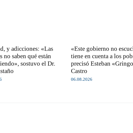
d, y adicciones: «Las
«Este gobierno no escuc
s no saben qué están
tiene en cuenta a los pob
endo», sostuvo el Dr.
precisó Esteban «Gring
staño
Castro
6
06.08.2026