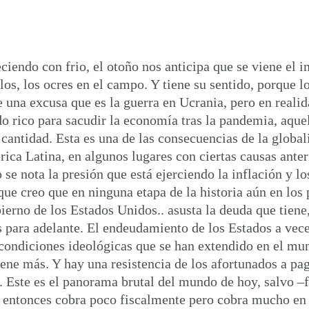
ciendo con frio, el otoño nos anticipa que se viene el 
s, los ocres en el campo. Y tiene su sentido, porque lo
ne una excusa que es la guerra en Ucrania, pero en real
 rico para sacudir la economía tras la pandemia, aquel
 cantidad. Esta es una de las consecuencias de la globa
rica Latina, en algunos lugares con ciertas causas ante
e nota la presión que está ejerciendo la inflación y lo
e creo que en ninguna etapa de la historia aún en los p
obierno de los Estados Unidos.. asusta la deuda que tiene
 para adelante. El endeudamiento de los Estados a vec
 condiciones ideológicas que se han extendido en el mund
iene más. Y hay una resistencia de los afortunados a pa
Este es el panorama brutal del mundo de hoy, salvo –fij
a, entonces cobra poco fiscalmente pero cobra mucho en