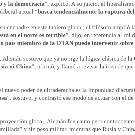
mo y la democracia
”, explicó. A su juicio, el liberalism
liberal actual “
busca tendencialmente la ruptura del
su encuadre en este tablero global, el filósofo amplió 
tá en el norte es terrible
”, dijo, en referencia al ro
 un país miembro de la OTAN puede intervenir sobr
, Alemán sostuvo que ya no rige la lógica clásica de la 
usia ni China
”, afirmó, y llamó a revisar la idea de qu
del nuevo poder de ultraderecha es la impunidad discursi
osa
”, sostuvo, y contrastó ese modo de actuar con el d
u proyección global, Alemán fue cauto pero contundente:
umillada” y sin peso militar, mientras que Rusia y Chin