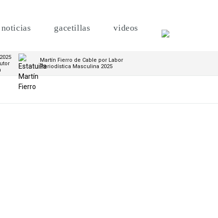
noticias
gacetillas
videos
 2025
Martín Fierro de Cable por Labor
utor
Periodística Masculina 2025
m