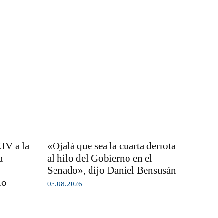
IV a la
«Ojalá que sea la cuarta derrota
a
al hilo del Gobierno en el
y
Senado», dijo Daniel Bensusán
lo
03.08.2026