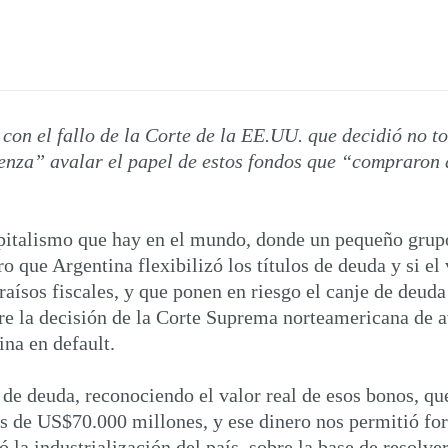
con el fallo de la Corte de la EE.UU. que decidió no 
üenza” avalar el papel de estos fondos que “compraron
pitalismo que hay en el mundo, donde un pequeño grupo 
 que Argentina flexibilizó los títulos de deuda y si el
raísos fiscales, y que ponen en riesgo el canje de deuda
e la decisión de la Corte Suprema norteamericana de av
ina en default.
e deuda, reconociendo el valor real de esos bonos, qu
más de US$70.000 millones, y ese dinero nos permitió f
la industrialización del país, sobre la base de resolve