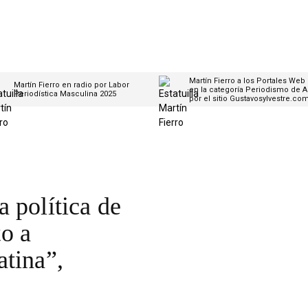
Martín Fierro a los Portales Web
Martín Fierro en radio por Labor
en la categoría Periodismo de A
Periodística Masculina 2025
por el sitio Gustavosylvestre.co
 política de
o a
atina”,