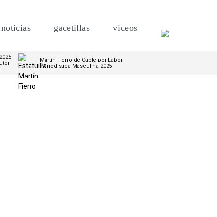
noticias
gacetillas
videos
 2025
Martín Fierro de Cable por Labor
utor
Periodística Masculina 2025
m