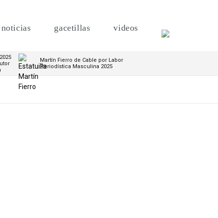
noticias
gacetillas
videos
 2025
Martín Fierro de Cable por Labor
utor
Periodística Masculina 2025
m