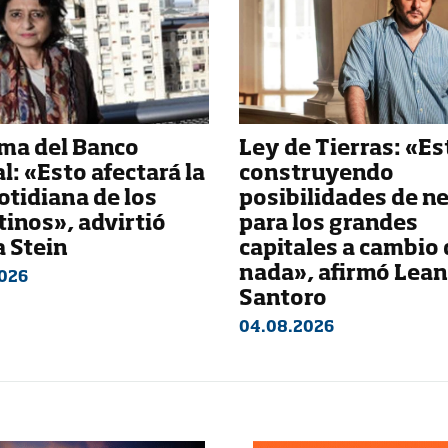
ma del Banco
Ley de Tierras: «E
l: «Esto afectará la
construyendo
otidiana de los
posibilidades de n
inos», advirtió
para los grandes
a Stein
capitales a cambio 
nada», afirmó Lea
026
Santoro
04.08.2026