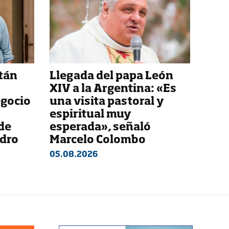
stán
Llegada del papa León
XIV a la Argentina: «Es
egocio
una visita pastoral y
espiritual muy
de
esperada», señaló
ndro
Marcelo Colombo
05.08.2026