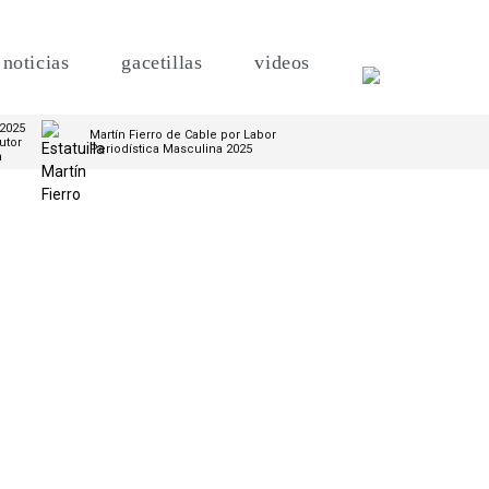
noticias
gacetillas
videos
 2025
Martín Fierro de Cable por Labor
utor
Periodística Masculina 2025
m