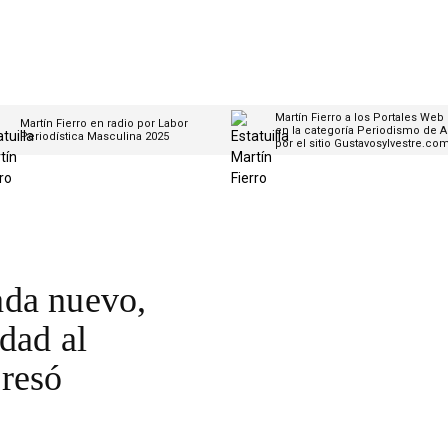
Martín Fierro a los Portales Web
Martín Fierro en radio por Labor
en la categoría Periodismo de A
Periodística Masculina 2025
por el sitio Gustavosylvestre.co
ada nuevo,
dad al
resó