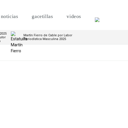
noticias
gacetillas
videos
 2025
Martín Fierro de Cable por Labor
utor
Periodística Masculina 2025
m