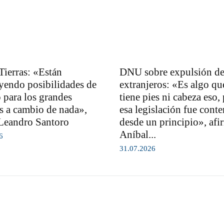
Tierras: «Están
DNU sobre expulsión d
yendo posibilidades de
extranjeros: «Es algo qu
 para los grandes
tiene pies ni cabeza eso,
es a cambio de nada»,
esa legislación fue cont
Leandro Santoro
desde un principio», afi
Aníbal...
6
31.07.2026