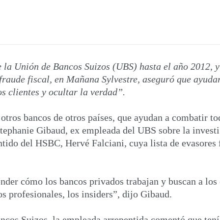
e la Unión de Bancos Suizos (UBS) hasta el año 2012, 
 fraude fiscal, en Mañana Sylvestre, aseguró que ayud
s clientes y ocultar la verdad”.
otros bancos de otros países, que ayudan a combatir t
Stephanie Gibaud, ex empleada del UBS sobre la investi
ido del HSBC, Hervé Falciani, cuya lista de evasores f
ender cómo los bancos privados trabajan y buscan a los
s profesionales, los insiders”, dijo Gibaud.
ancos Suizos, la empleada arrepentida comentó que tenía