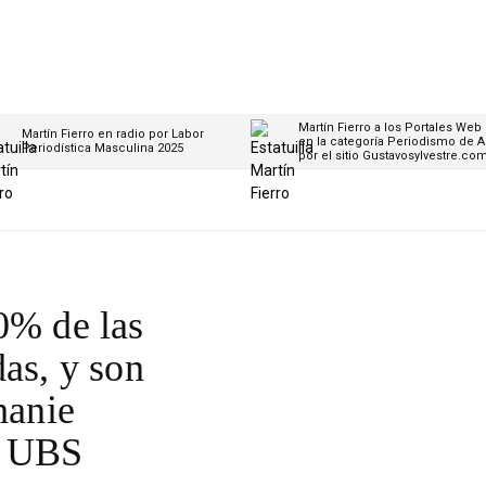
Martín Fierro a los Portales Web
Martín Fierro en radio por Labor
en la categoría Periodismo de A
Periodística Masculina 2025
por el sitio Gustavosylvestre.co
0% de las
das, y son
hanie
l UBS