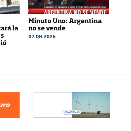
Minuto Uno: Argentina
ará la
no se vende
os
07.08.2026
tió