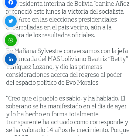
La presidenta interina de Bolivia Jeanine Añez
reconoció este lunes la victoria del socialista
Facebook
Luis Arce en las elecciones presidenciales
desarrolladas en el país vecino, aún a la
Twitter
espera de los resultados oficiales.
En Mañana Sylvestre conversamos con la jefa
WhatsApp
de bancada del MAS boliviano Beatriz “Betty”
Yañíquez Lozano, y dio las primeras
LinkedIn
consideraciones acerca del regreso al poder
del espacio político de Evo Morales.
“Creo que el pueblo es sabio, y ha hablado. El
soberano se ha manifestado en el día de ayer
y lo ha hecho en forma totalmente
transparente ha actuado como corresponde y
se ha valorado 14 años de crecimiento. Porque