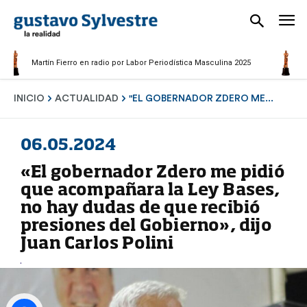
Martín
Martín Fierro en radio por Labor Periodística Masculina 2025
Period
INICIO
ACTUALIDAD
"EL GOBERNADOR ZDERO ME...
06.05.2024
«El gobernador Zdero me pidió
que acompañara la Ley Bases,
no hay dudas de que recibió
presiones del Gobierno», dijo
Juan Carlos Polini