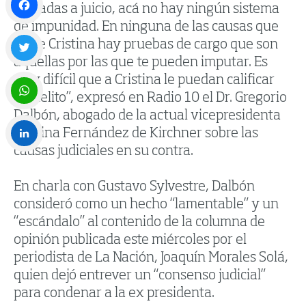
elevadas a juicio, acá no hay ningún sistema
de impunidad. En ninguna de las causas que
Facebook
tiene Cristina hay pruebas de cargo que son
aquellas por las que te pueden imputar. Es
Twitter
muy difícil que a Cristina le puedan calificar
un delito”, expresó en Radio 10 el Dr. Gregorio
Dalbón, abogado de la actual vicepresidenta
WhatsApp
Cristina Fernández de Kirchner sobre las
causas judiciales en su contra.
LinkedIn
En charla con Gustavo Sylvestre, Dalbón
consideró como un hecho “lamentable” y un
“escándalo” al contenido de la columna de
opinión publicada este miércoles por el
periodista de La Nación, Joaquín Morales Solá,
quien dejó entrever un “consenso judicial”
para condenar a la ex presidenta.