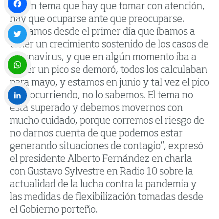
“Es un tema que hay que tomar con atención,
hay que ocuparse ante que preocuparse.
Facebook
Sabíamos desde el primer día que íbamos a
tener un crecimiento sostenido de los casos de
Twitter
coronavirus, y que en algún momento iba a
haber un pico se demoró, todos los calculaban
para mayo, y estamos en junio y tal vez el pico
WhatsApp
esté ocurriendo, no lo sabemos. El tema no
está superado y debemos movernos con
LinkedIn
mucho cuidado, porque corremos el riesgo de
no darnos cuenta de que podemos estar
generando situaciones de contagio”, expresó
el presidente Alberto Fernández en charla
con Gustavo Sylvestre en Radio 10 sobre la
actualidad de la lucha contra la pandemia y
las medidas de flexibilización tomadas desde
el Gobierno porteño.