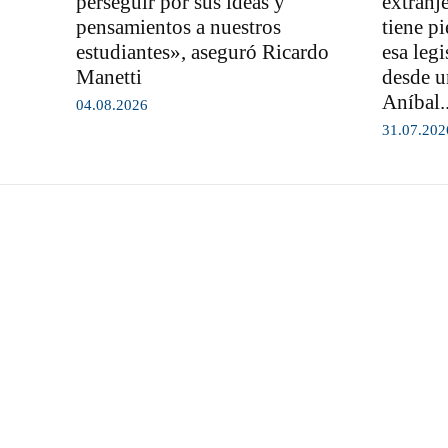
perseguir por sus ideas y
extranj
pensamientos a nuestros
tiene pi
estudiantes», aseguró Ricardo
esa leg
Manetti
desde u
Aníbal..
04.08.2026
31.07.202