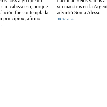
eros: «Es algo que no
nacional: «Nos vamos a
es ni cabeza eso, porque
sin maestros en la Argen
islación fue contemplada
advirtió Sonia Alesso
n principio», afirmó
30.07.2026
.
6