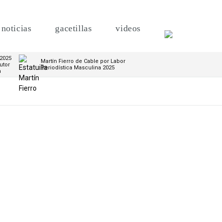
noticias
gacetillas
videos
 2025
Martín Fierro de Cable por Labor
utor
Periodística Masculina 2025
m