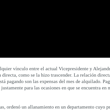
uier vínculo entre el actual Vicepresidente y Alejandr
 directa, como se la hizo trascender. La relación direc
está pagando son las expensas del mes de alquilado. Pag
 justamente para las ocasiones en que se encuentra en n
fecas, ordenó un allanamiento en un departamento cuyo 