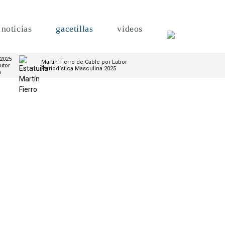
noticias
gacetillas
videos
 2025
Martín Fierro de Cable por Labor
utor
Periodística Masculina 2025
m