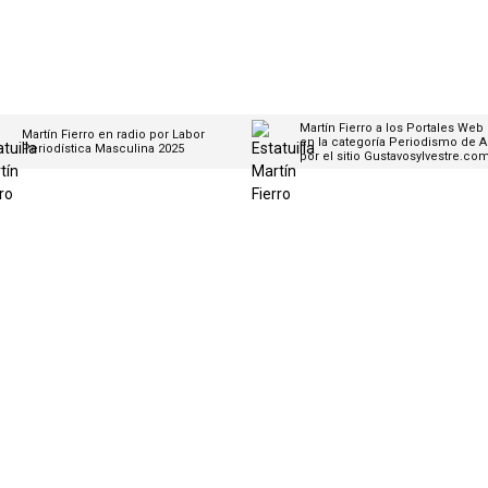
Martín Fierro a los Portales Web
Martín Fierro en radio por Labor
en la categoría Periodismo de A
Periodística Masculina 2025
por el sitio Gustavosylvestre.co