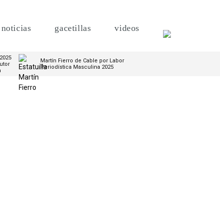
noticias
gacetillas
videos
 2025
Martín Fierro de Cable por Labor
utor
Periodística Masculina 2025
m