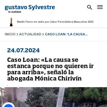
Mar
Martín Fierro en radio por Labor Periodística Masculina 2025
Per
INICIO
ACTUALIDAD
CASO LOAN: "LA CAUSA...
24.07.2024
Caso Loan: «La causa se
estanca porque no quieren ir
para arriba», señaló la
abogada Mónica Chirivín